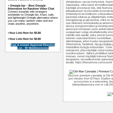
ylimääräisen rasvan kertymistä. Nutr
napostelua, mikä tukee terveellisempi
»
Omegle.fan – Best Omegle
käyttäjät arvostavat sitä, että Nutrivea e
Alternative for Random Video Chat
pitkäaikaiseen hyvinvointiin ja kestä
Connect instantly with strangers
yhdistettynä terveelliseen ruokavalioon
worldwide on Omegle.fan. A fast, safe,
parempia tuloksia ja ylläpitämään moti
and lightweight Omegle alternative where
energiatasoja ja jaksamista, mikä on t
you can enjoy random video and text
saa riittävästi ravintoaineita ja aineen
chats anytime, anywhere.
olonsa energisemmäksi ja keskittyneem
ainesosat tunnetaan usein antioksidant
suojaamaan soluja oksidatiiviselta stre
»
Your Link Here for $0.80
miehille että naisille, jotka etsivät luon
tulosten saavuttamiseksi suositellaan, 
»
Your Link Here for $0.80
elämäntapaa, johon kuuluu tasapainoinen
Vihanneksia, hedelmiä, täysjyväviljoja 
Fast & instant Approval Directory
mahdollisia hyötyjä entisestään. Tuote 
List - 90 WebDirectories
mukaisesti, jotta käyttäjät voivat luott
soveltuvuuteen. Vaikka yksilölliset tulo
mukaan, monet käyttäjät kokevat Nut
tasapainon, terveellisemmän painonhall
tavalla. https://thenutrivea.com/suomi/
Discover premium cannabis at Obi W
just minutes from El Paso. Explore qu
accessories in a welcoming, th
obiwandispensary.com or call (5