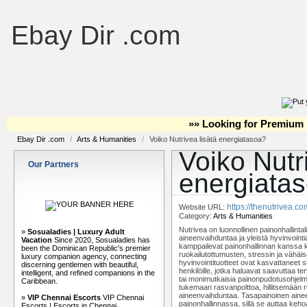
Ebay Dir .com
»» Looking for Premium 
Ebay Dir .com
/
Arts & Humanities
/
Voiko Nutrivea lisätä energiatasoa?
Voiko Nutr
Our Partners
energiata
https://thenutrivea.c
Website URL:
Category:
Arts & Humanities
Nutrivea on luonnollinen painonhallintal
»
Sosualadies | Luxury Adult
aineenvaihduntaa ja yleistä hyvinvointia
Vacation
Since 2020, Sosualadies has
kamppailevat painonhallinnan kanssa ki
been the Dominican Republic's premier
ruokailutottumusten, stressin ja vähäis
luxury companion agency, connecting
hyvinvointituotteet ovat kasvattaneet s
discerning gentlemen with beautiful,
henkilöille, jotka haluavat saavuttaa 
intelligent, and refined companions in the
tai monimutkaisia painonpudotusohjelmia
Caribbean.
tukemaan rasvanpolttoa, hillitsemään 
aineenvaihduntaa. Tasapainoinen aine
»
VIP Chennai Escorts
VIP Chennai
painonhallinnassa, sillä se auttaa k
Escorts | Escorts in Chennai